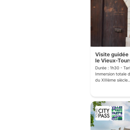
manifeste une ten
simplification des
sont géométrisés, s
conduite d’un guid
l’Office de Tourisme
Tours vous propose
édifices Art déco d
Cette visite est lab
Visite guidé
d’Histoire.
le Vieux-Tour
Durée : 1h30 - Tarif
Immersion totale d
du XIIIème siècle.

Redécouvrez Tours
la fille intrépide d'
Incarnée par votre
en tenue de comba
ensemble une cité 
Imprégnez-vous de 
de Tours, avec l’é