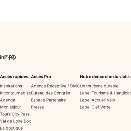
céramique, etc..

Cette visite est lab
d’Histoire.
Accès rapides
Accès Pro
Notre démarche durable 
Inspirations
Agence Réceptive / DMC
Un tourisme durable
Incontournables
Bureau des Congrès
Label Tourisme & Handica
Agenda
Espace Partenaire
Label Accueil Vélo
Mon séjour
Presse
Label Clef Verte
Tours City Pass
Val de Loire Box
La boutique