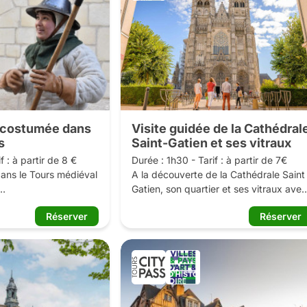
dance vers une 
Sante Vallar et la place de la mosaïque 
 formes où les décors 
dans la ville au début du XXème siècle,
tylisés. Sous la 
de son renouveau à la création 
e-conférencier, 
prolifique de Vallar jusqu’au regain 
 Tours et la ville de 
d’intérêt de nos jours.

nt une visite des 
e la cité ligérienne.

Cette visite est labelisée Ville d’Art et 
d’Histoire.
elisée Ville d’Art et 
e costumée dans
Visite guidée de la Cathédral
s
Saint-Gatien et ses vitraux
 : à partir de 8 €

Durée : 1h30 - Tarif : à partir de 7€ 

ans le Tours médiéval 
A la découverte de la Cathédrale Saint 
Gatien, son quartier et ses vitraux avec 
 guidés par Mahaut, 
un guide conférencier.

Réserver
Réserver
un milicien croisé. 
 guide conférencière 
Le quartier Saint-Gatien est l’un des 
t d'époque, explorez 
plus anciens et des plus 
au passé foisonnant.

caractéristiques de Tours. Siège de 
Caesarodunum au Ier siècle de notre 
la double identité 
ère, chef-lieu romain, il devient un 
vêque régnant sur sa 
centre religieux sous l’autorité des 