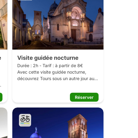
 
Les + de cette balade :

	Un parcours facile au fil de la Loire 
(14 km Aller-Retour)

	La découverte de caves 
troglodytes typiques de la Touraine

	Une dégustation de 3 à 4 vins 
(possibilité d’avoir des vins 
e
Visite guidée nocturne
désalcoolisés)

Durée : 2h - Tarif : à partir de 8€

Avec cette visite guidée nocturne, 
découvrez Tours sous un autre jour au 
fil de son « Parcours Lumière ».

Réserver
Offrez-vous une nouvelle lecture de la 
ville à la nuit tombée. Le « Parcours 
lumière » met en valeur Tours en 
magnifiant ses monuments et espaces 
naturels. Rues du Vieux-Tours, maisons 
à pans de bois de la Place Plumereau, 
Basilique Saint-Martin, Tour 