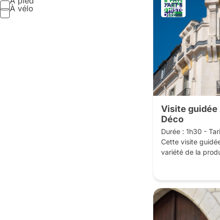
À pied
À vélo
Visite guidée
Déco
Durée : 1h30 - Tarif
Cette visite guidée 
variété de la produ
tourangelle Art dé
individuelles, logem
commerces, édifice
Le style art déco 
première moitié du 