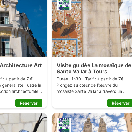
 Architecture Art
Visite guidée La mosaïque de
Sante Vallar à Tours
 : à partir de 7 €

Durée : 1h30 - Tarif : à partir de 7€

généraliste illustre la 
Plongez au cœur de l’œuvre du 
ction architecturale 
mosaïste Sante Vallar à travers un 
co : demeures 
parcours dans le centre-ville de Tours, 
Réserver
Réserver
ents collectifs, 
la découverte de mosaïques plus 
s publics...

colorées les unes des autres.

se développe dans la 
Accompagnée d’un guide-conférencier,
XXe siècle. Il 
vous en apprendrez davantage sur 