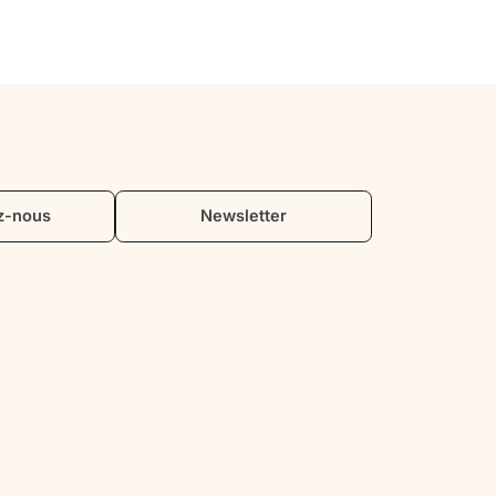
des adresses soigneusement 
sélectionnées, pour savourer produits 
du terroir et spécialités locales. Une 
expérience idéale à l’heure du déjeuner.
 
z-nous
Newsletter
e 