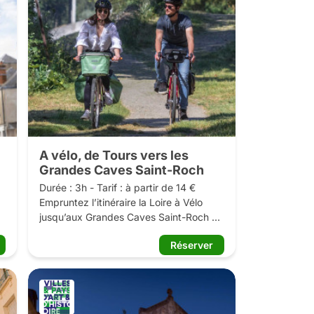
A vélo, de Tours vers les
Grandes Caves Saint-Roch
Durée : 3h - Tarif : à partir de 14 €

Empruntez l’itinéraire la Loire à Vélo 
jusqu’aux Grandes Caves Saint-Roch 
à 
pour une déambulation insolite à vélo 
Réserver
dans les caves troglodytes les plus 
vastes en Touraine. Découvrez la 
Maison LaCheteau, acteur majeur du 
 
vignoble ligérien, autour d’une 
dégustation. 
