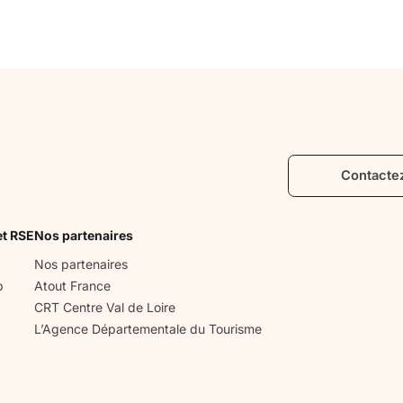
prestigieuse abbaye au rayonnement 
considérable.

elisée Ville d’Art et 
Restauré et entretenu jusqu’à la 
Révolution, l’établissement est en partie
démoli au XIXe s. Depuis 1981, la Ville 
de Tours est propriétaire du coteau et 
des terrains attenants où se concentre 
l’essentiel des bâtiments anciens 
Contacte
conservés. Tous les étés le site accueill
une fouille archéologique programmée 
que l’on découvre à l’occasion de cette 
et RSE
Nos partenaires
visite.

Nos partenaires
Cette visite est labellisée Ville d’Art et 
p
Atout France
d’Histoire.
CRT Centre Val de Loire
L’Agence Départementale du Tourisme