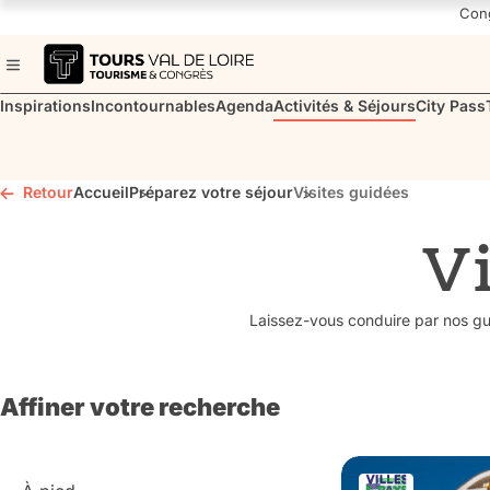
Navigated to Visites guidées
Con
Inspirations
Incontournables
Agenda
Activités & Séjours
City Pass
Retour
Accueil
Préparez votre séjour
Visites guidées
Vi
Laissez-vous conduire par nos g
Affiner votre recherche