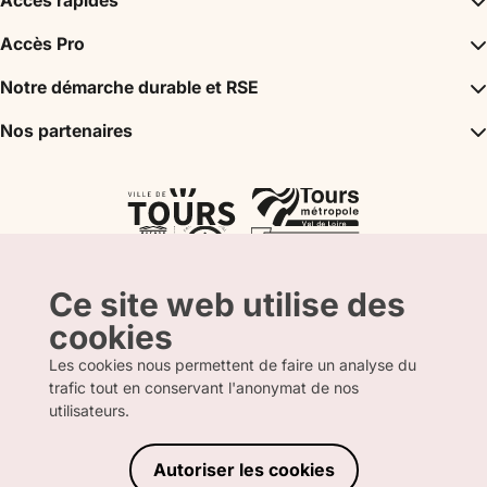
Accès rapides
Inspirations
Accès Pro
Incontournables
Agence Réceptive / DMC
Notre démarche durable et RSE
Agenda
Bureau des Congrès
Mon séjour
Un tourisme durable
Nos partenaires
Espace Partenaire
Tours City Pass
Label Tourisme & Handicap
Presse
Val de Loire Box
Nos partenaires
Label Accueil Vélo
La boutique
Atout France
Label Clef Verte
CRT Centre Val de Loire
L’Agence Départementale du Tourisme
Ce site web utilise des
cookies
Les cookies nous permettent de faire un analyse du
trafic tout en conservant l'anonymat de nos
FRANCAIS
ANGLAIS
utilisateurs.
Autoriser les cookies