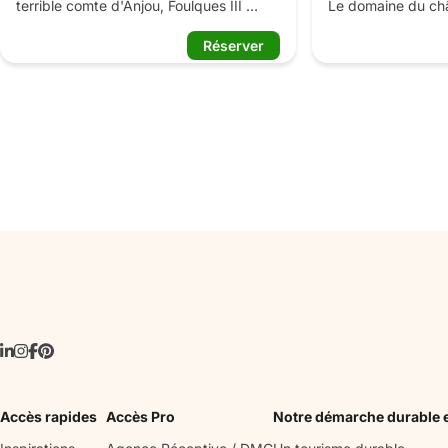
terrible comte d'Anjou, Foulques III 
Le domaine du châ
Nerra, domine la vallée de l'Indre et la 
Rideau vous invite 
Réserver
ville de Montbazon, du haut de son 
expérience de visi
éperon rocheux. Elle représente l'une de 
les façades sculpt
nos plus anciennes constructions 
décors du XIXème
militaires. Abritant le plus vieux donjon 
et la chambre Rena
de France encore debout, son histoire 
étage, ne manquez
s'étend de la fin du Xème siècle 
d’origine du début
jusqu'au XVème. En plus d'une visite 
guidée particulièrement immersive, on y 
Enfin, sillonnez et
découvre les métiers du Moyen Âge 
romantique fleuri 
sous forme de saynètes et de 
découverte au pres
démonstrations : machines de guerre en 
d’interprétation mu
action, mestre d'arme, tailleur de pierre, 
potier, herboriste, calligraphe... 

Les enfants s'essayent aux nombreux 
jeux médiévaux et repartent avec leur 
diplôme de chevalier de la forteresse !

La taverne de la forteresse propose 
Accès rapides
Accès Pro
Notre démarche durable 
fouées, salades, planchettes et autres 
gourmandises.
