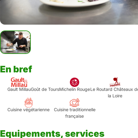
En bref
Gault Millau
Goût de Tours
Michelin Rouge
Le Routard Châteaux d
la Loire
Cuisine végétarienne
Cuisine traditionnelle
française
Equipements, services