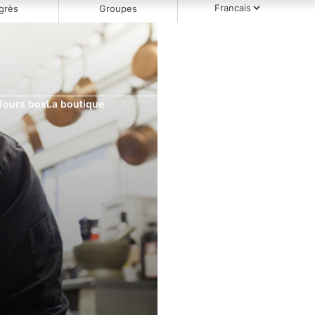
grès
Groupes
Tours box
La boutique