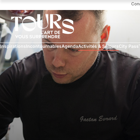
Navigated to L'Évidence
Con
Inspirations
Incontournables
Agenda
Activités & Séjours
City Pass