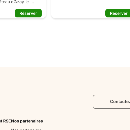
teau d’Azay-le-
vélo ! Il permet de profiter des musées 
à vivre une 
de la ville et des châteaux alentours, et 
Réserver
Réserver
te unique : admirez 
d'accéder ainsi aux immanquables de l
ées, découvrez les 
destination en toute liberté.

 au rez-de-chaussée 
Ce Pass vous donne accès gratuitemen
issance au 1er 
à 10 sites touristiques et culturels de 
 pas la charpente 
Tours et des environs :

 du XVIème siècle.

	Château de Tours,

 contemplez le parc 
	Centre de Création Contemporaine
et prolongez votre 
Olivier Debré,

soir : « espace 
	Musée des Beaux-Arts,

ltimédia »...
	Musée du Compagnonnage,

	Muséum d’Histoire Naturelle,

	Cloître de la Psalette,

	Prieuré Saint-Cosme,

	Château et jardins de Villandry,

Contacte
	Hôtel Goüin,

	Château d’Azay-le-Rideau.

et RSE
Nos partenaires
Il inclut également une visite guidée de 