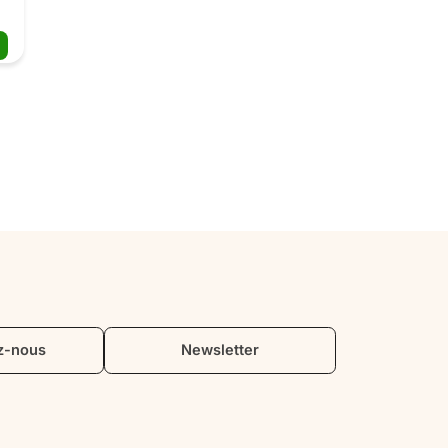
a 
t 
 
z-nous
Newsletter