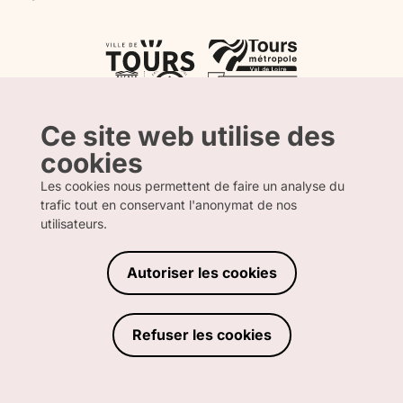
Label Tourisme & Handicap
Presse
Val de Loire Box
Nos partenaires
Label Accueil Vélo
La boutique
Atout France
Label Clef Verte
CRT Centre Val de Loire
L’Agence Départementale du Tourisme
Ce site web utilise des
cookies
Les cookies nous permettent de faire un analyse du
trafic tout en conservant l'anonymat de nos
FRANCAIS
ANGLAIS
utilisateurs.
Autoriser les cookies
MENTIONS LÉGALES
POLITIQUE DE CONFIDENTIALITÉ
CONDITIONS GÉNÉRALES DE VENTES
Refuser les cookies
DÉCLARATION D'ACCESSIBILITÉ