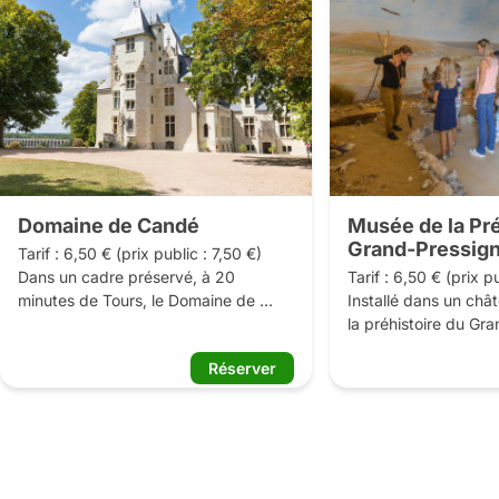
Domaine de Candé
Musée de la Pré
Grand-Pressig
Tarif : 6,50 € (prix public : 7,50 €) 

Dans un cadre préservé, à 20 
Tarif : 6,50 € (prix pu
minutes de Tours, le Domaine de 
Installé dans un chât
Candé vous entraîne à la découverte 
la préhistoire du Gra
d'un château unique en Touraine.

présente l'évolution
Réserver
Lieu du mariage du siècle, résidence 
ses modes de vie sur
de grandes fortunes des années 30 
Les reproductions à ta
aux années 70, il présente un 
d'animaux et d'humai
parcours de visite de 20 salles 
emblématiques accen
entièrement meublées, des décors en 
l'immersion dans la Pr
cuir de Cordoue ou soieries 
Les riches collection