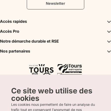
Newsletter
Accès rapides
Inspirations
Accès Pro
Incontournables
Agence Réceptive / DMC
Notre démarche durable et RSE
Agenda
Bureau des Congrès
Mon séjour
Un tourisme durable
Nos partenaires
Espace Partenaire
Tours City Pass
Label Tourisme & Handicap
Presse
Val de Loire Box
Nos partenaires
Label Accueil Vélo
La boutique
Atout France
Label Clef Verte
CRT Centre Val de Loire
L’Agence Départementale du Tourisme
Ce site web utilise des
cookies
Les cookies nous permettent de faire un analyse du
trafic tout en conservant l'anonymat de nos
FRANCAIS
ANGLAIS